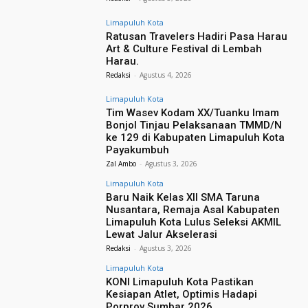
Limapuluh Kota
Ratusan Travelers Hadiri Pasa Harau
Art & Culture Festival di Lembah
Harau.
Redaksi
-
Agustus 4, 2026
Limapuluh Kota
Tim Wasev Kodam XX/Tuanku Imam
Bonjol Tinjau Pelaksanaan TMMD/N
ke 129 di Kabupaten Limapuluh Kota
Payakumbuh
Zal Ambo
-
Agustus 3, 2026
Limapuluh Kota
Baru Naik Kelas XII SMA Taruna
Nusantara, Remaja Asal Kabupaten
Limapuluh Kota Lulus Seleksi AKMIL
Lewat Jalur Akselerasi
Redaksi
-
Agustus 3, 2026
Limapuluh Kota
KONI Limapuluh Kota Pastikan
Kesiapan Atlet, Optimis Hadapi
Porprov Sumbar 2026