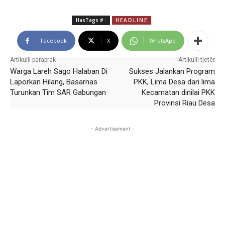
HasTags # :
HEADLINE
Facebook
X
WhatsApp
Artikulli paraprak
Artikulli tjetër
Warga Lareh Sago Halaban Di
Sukses Jalankan Program
Laporkan Hilang, Basarnas
PKK, Lima Desa dari lima
Turunkan Tim SAR Gabungan
Kecamatan dinilai PKK
Provinsi Riau Desa
- Advertisement -