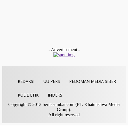
Devitra Pertahankan Juara Tartil Eksekutif Putra Pada MTQ
Sumbar Ke-XLI
Redaksi
-
Desember 19, 2025
Kolom & Opini
BAZNAS Limapuluh Kota Dukung Langkah Cepat WANA
Baruah Gunuang untuk Membentuk Komunitas Siaga
Bencana Nagari (KSBN)
tan gindo
-
Desember 13, 2025
- Advertisement -
REDAKSI
UU PERS
PEDOMAN MEDIA SIBER
KODE ETIK
INDEKS
Copyright © 2012 beritasumbar.com (PT. Khatulistiwa Media
Group).
All right reserved