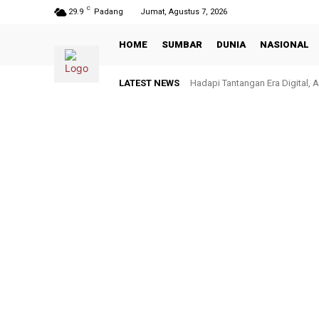
C
29.9
Padang
Jumat, Agustus 7, 2026
HOME
SUMBAR
DUNIA
NASIONAL
LATEST NEWS
Hadapi Tantangan Era Digital, Ar
TMMD ke-129 Kodim 0306/50