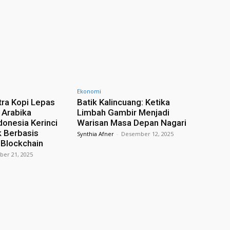
Ekonomi
ra Kopi Lepas
Batik Kalincuang: Ketika
 Arabika
Limbah Gambir Menjadi
donesia Kerinci
Warisan Masa Depan Nagari
 Berbasis
Synthia Afner
-
Desember 12, 2025
 Blockchain
er 21, 2025