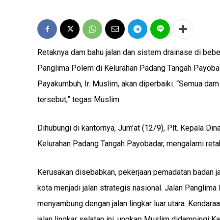
Retaknya dam bahu jalan dan sistem drainase di beber
Panglima Polem di Kelurahan Padang Tangah Payobad
Payakumbuh, Ir. Muslim, akan diperbaiki. “Semua dam 
tersebut,” tegas Muslim.
Dihubungi di kantornya, Jum’at (12/9), Plt. Kepala D
Kelurahan Padang Tangah Payobadar, mengalami retak-
Kerusakan disebabkan, pekerjaan pemadatan badan jala
kota menjadi jalan strategis nasional. Jalan Panglima 
menyambung dengan jalan lingkar luar utara. Kendaraa
jalan lingkar selatan ini, ungkap Muslim didampingi K