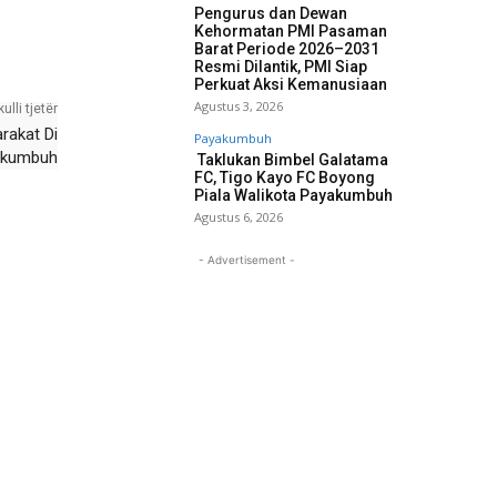
Pengurus dan Dewan
Kehormatan PMI Pasaman
Barat Periode 2026–2031
Resmi Dilantik, PMI Siap
Perkuat Aksi Kemanusiaan
Agustus 3, 2026
kulli tjetër
rakat Di
Payakumbuh
akumbuh
Taklukan Bimbel Galatama
FC, Tigo Kayo FC Boyong
Piala Walikota Payakumbuh
Agustus 6, 2026
- Advertisement -