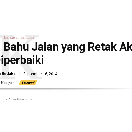
K
Beritasumbar.com
 Bahu Jalan yang Retak A
iperbaiki
h
Redaksi
September 16, 2014
Kategori -
Ekonomi
- Advertisement -