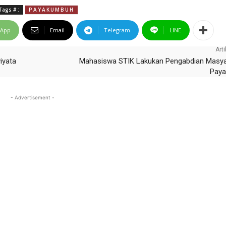
ags # :
PAYAKUMBUH
sApp
Email
Telegram
LINE
Arti
iyata
Mahasiswa STIK Lakukan Pengabdian Masya
Pay
- Advertisement -