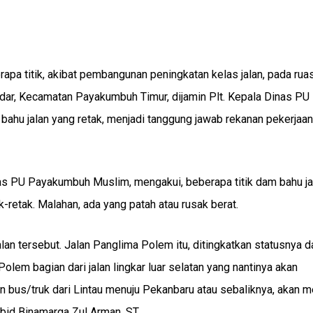
apa titik, akibat pembangunan peningkatan kelas jalan, pada rua
ar, Kecamatan Payakumbuh Timur, dijamin Plt. Kepala Dinas PU
bahu jalan yang retak, menjadi tanggung jawab rekanan pekerjaan 
inas PU Payakumbuh Muslim, mengakui, beberapa titik dam bahu ja
retak. Malahan, ada yang patah atau rusak berat.
n tersebut. Jalan Panglima Polem itu, ditingkatkan statusnya dar
Polem bagian dari jalan lingkar luar selatan yang nantinya akan
n bus/truk dari Lintau menuju Pekanbaru atau sebaliknya, akan m
abid Binamarga Zul Arman, ST.