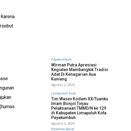
 Karena
ersebut
Payakumbuh
Wirman Putra Apresiasi
Kegiatan Mambangkik Tradisi
Adat Di Kenagarian Aua
nase
Kuniang
Agustus 2, 2026
angunan
Limapuluh Kota
ajukan
Tim Wasev Kodam XX/Tuanku
Imam Bonjol Tinjau
 (humas
Pelaksanaan TMMD/N ke 129
di Kabupaten Limapuluh Kota
Payakumbuh
Agustus 3, 2026
Pasaman Barat