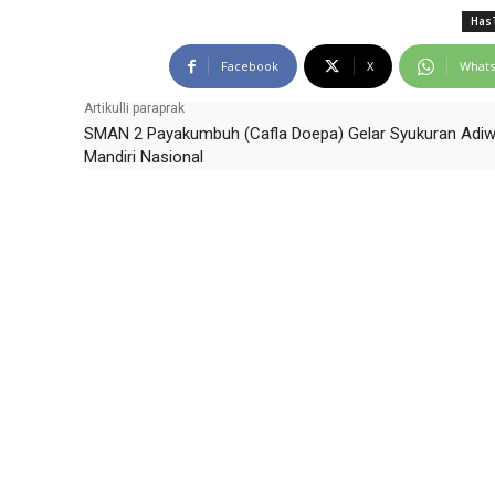
HasT
Facebook
X
What
Artikulli paraprak
SMAN 2 Payakumbuh (Cafla Doepa) Gelar Syukuran Adiw
Mandiri Nasional