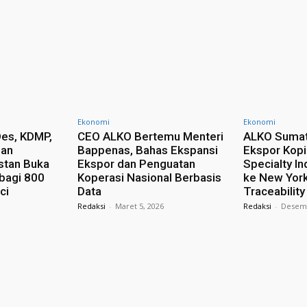
Ekonomi
Ekonomi
es, KDMP,
CEO ALKO Bertemu Menteri
ALKO Sumat
dan
Bappenas, Bahas Ekspansi
Ekspor Kopi
stan Buka
Ekspor dan Penguatan
Specialty In
 bagi 800
Koperasi Nasional Berbasis
ke New York
ci
Data
Traceability
Redaksi
-
Maret 5, 2026
Redaksi
-
Desemb