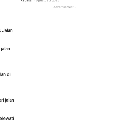
Redaksi
-
Agustus 5, 2026
- Advertisement -
s Jalan
jalan
lan di
i jalan
elewati