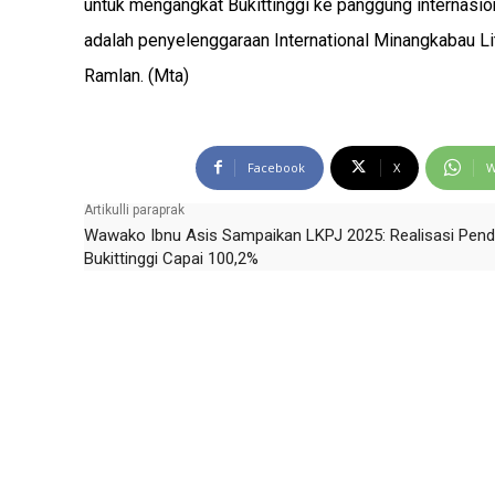
untuk mengangkat Bukittinggi ke panggung internasion
adalah penyelenggaraan International Minangkabau Lit
Ramlan. (Mta)
Facebook
X
W
Artikulli paraprak
Wawako Ibnu Asis Sampaikan LKPJ 2025: Realisasi Pen
Bukittinggi Capai 100,2%