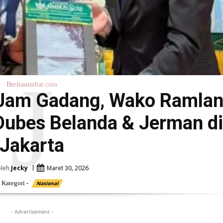
J
Beritasumbar.com
 Jam Gadang, Wako Ramla
ubes Belanda & Jerman di
Jakarta
oleh
Jecky
Maret 30, 2026
Kategori -
Nasional
- Advertisement -