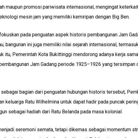
ah maupun promosi pariwisata internasional, mengingat keterkai
eknologi mesin jam yang memiliki kemiripan dengan Big Ben.
ifokuskan pada penguatan aspek historis pembangunan Jam Gad
, bangunan ini juga memiliki nilai sejarah internasional, termasu
k itu, Pemerintah Kota Bukittinggi mendorong adanya kerja sam
 pembangunan Jam Gadang periode 1925–1926 yang tersimpan 
, sebagai bagian dari penguatan hubungan historis tersebut, Pem
n keluarga Ratu Wilhelmina untuk dapat hadir pada puncak perin
n sebagai hadiah dari Ratu Belanda pada masa kolonial.
 menjadi seremoni semata, tetapi dikemas sebagai momentum str