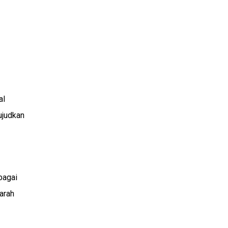
al
ujudkan
bagai
arah