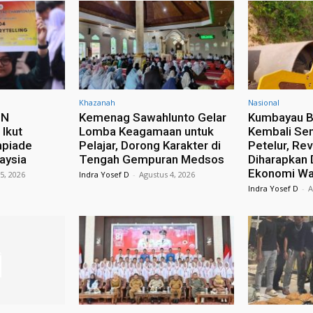
Khazanah
Nasional
sN
Kemenag Sawahlunto Gelar
Kumbayau B
Ikut
Lomba Keagamaan untuk
Kembali Se
mpiade
Pelajar, Dorong Karakter di
Petelur, Rev
laysia
Tengah Gempuran Medsos
Diharapkan
Ekonomi Wa
5, 2026
Indra Yosef D
-
Agustus 4, 2026
Indra Yosef D
-
A