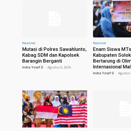
Nasional
Nasional
Mutasi di Polres Sawahlunto,
Enam Siswa MT
Kabag SDM dan Kapolsek
Kabupaten Solok 
Barangin Berganti
Bertarung di Oli
Internasional Ma
Indra Yosef D
-
Agustus 6, 2026
Indra Yosef D
-
Agustus 