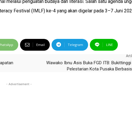
al melalui penguatan budaya dan literasi. Salah satu agenda ung
eracy Festival (IMLF) ke-4 yang akan digelar pada 3–7 Juni 2026
hatsApp
Email
Telegram
LINE
Arti
dapatan
Wawako Ibnu Asis Buka FGD ITB: Bukittinggi
Pelestarian Kota Pusaka Berbasi
- Advertisement -