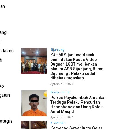
tan
ang.
k
Sijunjung
a dalam
KAHMI Sijunjung desak
di
penindakan Kasus Video
Dugaan LGBT melibatkan
oknum ASN Sijunjung, Bupati
Sijunjung : Pelaku sudah
dibebas tugaskan.
Agustus 3, 2026
ko
Payakumbuh
gatan
Polres Payakumbuh Amankan
Terduga Pelaku Pencurian
Handphone dan Uang Kotak
Amal Masjid
Agustus 3, 2026
ategis
Khazanah
Kemenag Sawahlunto Gelar