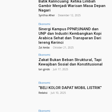
Batik Kalincuang: Ketika Limbah
Gambir Menjadi Warisan Masa Depan
Nagari
Synthia Afner
-
Desember 12, 2025
Ekonomi
Sinergi Kampus PPNP,UNAND dan
UNP dan Industri Kembangkan Kopi
Arabica Sehat dan Transparan Dari
lereng Kerinci
Zal Ambo
-
Oktober 21, 2025
Ekonomi
Zakat Bukan Beban Struktural, Tapi
Kewajiban Sosial dan Konstitusional
tan gindo
-
Juli 17, 2025
Ekonomi
“BELI KOLOR DAPAT MOBIL LISTRIK”
Redaksi
-
Juli 10, 2025
Ekonomi