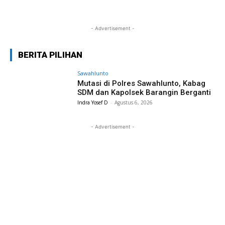
- Advertisement -
BERITA PILIHAN
Sawahlunto
Mutasi di Polres Sawahlunto, Kabag
SDM dan Kapolsek Barangin Berganti
Indra Yosef D
-
Agustus 6, 2026
- Advertisement -