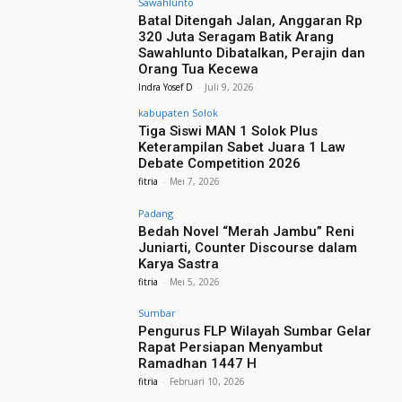
Sawahlunto
Batal Ditengah Jalan, Anggaran Rp
320 Juta Seragam Batik Arang
Sawahlunto Dibatalkan, Perajin dan
Orang Tua Kecewa
Indra Yosef D
-
Juli 9, 2026
kabupaten Solok
Tiga Siswi MAN 1 Solok Plus
Keterampilan Sabet Juara 1 Law
Debate Competition 2026
fitria
-
Mei 7, 2026
Padang
Bedah Novel “Merah Jambu” Reni
Juniarti, Counter Discourse dalam
Karya Sastra
fitria
-
Mei 5, 2026
Sumbar
Pengurus FLP Wilayah Sumbar Gelar
Rapat Persiapan Menyambut
Ramadhan 1447 H
fitria
-
Februari 10, 2026