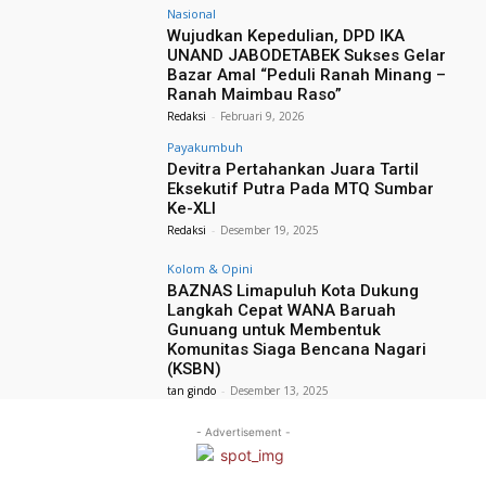
Nasional
Wujudkan Kepedulian, DPD IKA
UNAND JABODETABEK Sukses Gelar
Bazar Amal “Peduli Ranah Minang –
Ranah Maimbau Raso”
Redaksi
-
Februari 9, 2026
Payakumbuh
Devitra Pertahankan Juara Tartil
Eksekutif Putra Pada MTQ Sumbar
Ke-XLI
Redaksi
-
Desember 19, 2025
Kolom & Opini
BAZNAS Limapuluh Kota Dukung
Langkah Cepat WANA Baruah
Gunuang untuk Membentuk
Komunitas Siaga Bencana Nagari
(KSBN)
tan gindo
-
Desember 13, 2025
- Advertisement -