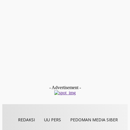
Payakumbuh
Kapolres Payakumbuh Sambangi Awak Media Di Kantor PWI
Paliko
Zal Ambo
-
Juli 31, 2026
Payakumbuh
Resmikan Kantor Baru, DPC PKB Kota Payakumbuh Gelar
Silaturahmi dan Konsolidasi Dengan Ulama, Tokoh
Masyarakat Serta Pemuda
Redaksi
-
Juli 28, 2026
Payakumbuh
Tingkatkan Kenyamanan Pemustaka, Perpustakaan
Payakumbuh Hadirkan “Warung Jujur” dan Area Seduh
Mandiri
Redaksi
-
Juli 28, 2026
- Advertisement -
REDAKSI
UU PERS
PEDOMAN MEDIA SIBER