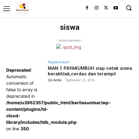
siswa
- Advertisement -
Payakumbuh
MAN 1 PAYAKUMBUH siap cetak siswa
Deprecated
:
berakhlak,cerdas dan terampil
Automatic
Zal Ambo
-
September 22, 2016
conversion of
false to array is
deprecated in
/home/u3952357/public_html/beritasumbar/wp-
content/plugins/td-
cloud-
library/includes/tdb_module.php
on line
350