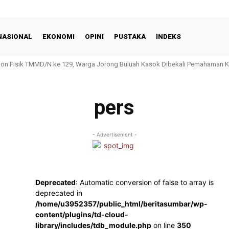
NASIONAL
EKONOMI
OPINI
PUSTAKA
INDEKS
Non Fisik TMMD/N ke 129, Warga Jorong Buluah Kasok Dibekali Pemahaman 
ence Hadir Dengan Hunian Asri dan Nyaman
pers
- Advertisement -
Deprecated
: Automatic conversion of false to array is
deprecated in
/home/u3952357/public_html/beritasumbar/wp-
content/plugins/td-cloud-
library/includes/tdb_module.php
on line
350