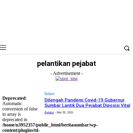
pelantikan pejabat
- Advertisement -
Padang
Deprecated
:
Ditengah Pandemi Covid-19 Gubernur
Automatic
Sumbar Lantik Dua Pejabat Diposisi Vital
conversion of false
Redaksi
-
Mei 20, 2020
to array is
deprecated in
/home/u3952357/public_html/beritasumbar/wp-
content/plugins/td-