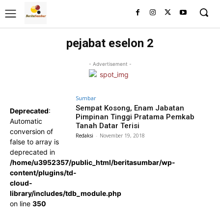
pejabat eselon 2
- Advertisement -
Sumbar
Sempat Kosong, Enam Jabatan
Deprecated
:
Pimpinan Tinggi Pratama Pemkab
Automatic
Tanah Datar Terisi
conversion of
Redaksi
-
November 19, 2018
false to array is
deprecated in
/home/u3952357/public_html/beritasumbar/wp-
content/plugins/td-
cloud-
library/includes/tdb_module.php
on line
350