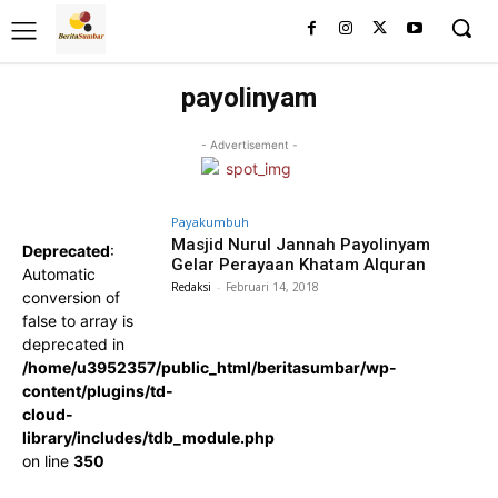
payolinyam
- Advertisement -
Payakumbuh
Masjid Nurul Jannah Payolinyam
Deprecated
:
Gelar Perayaan Khatam Alquran
Automatic
Redaksi
-
Februari 14, 2018
conversion of
false to array is
deprecated in
/home/u3952357/public_html/beritasumbar/wp-
content/plugins/td-
cloud-
library/includes/tdb_module.php
on line
350