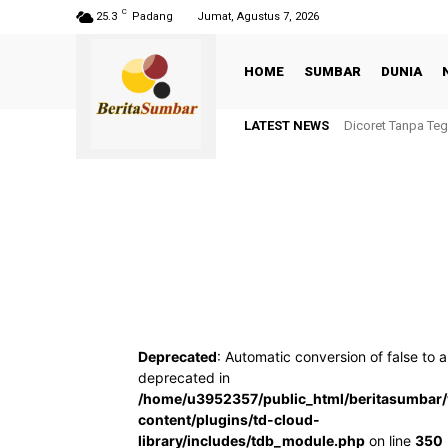
C
25.3
Padang
Jumat, Agustus 7, 2026
HOME
SUMBAR
DUNIA
LATEST NEWS
Dicoret Tanpa Te
Deprecated
: Automatic conversion of false to a
deprecated in
/home/u3952357/public_html/beritasumbar
content/plugins/td-cloud-
library/includes/tdb_module.php
on line
350