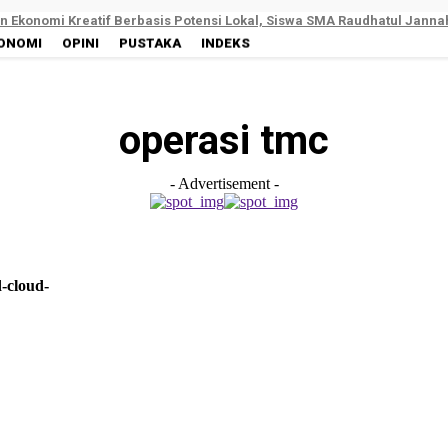
 Ekonomi Kreatif Berbasis Potensi Lokal, Siswa SMA Raudhatul Jann
ONOMI
OPINI
PUSTAKA
INDEKS
operasi tmc
- Advertisement -
-cloud-