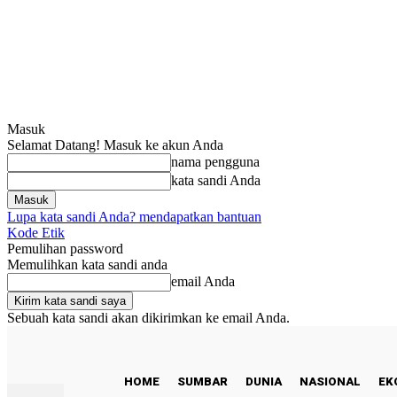
Masuk
Selamat Datang! Masuk ke akun Anda
nama pengguna
kata sandi Anda
Lupa kata sandi Anda? mendapatkan bantuan
Kode Etik
Pemulihan password
Memulihkan kata sandi anda
email Anda
Sebuah kata sandi akan dikirimkan ke email Anda.
C
25.3
Padang
Sabtu, Agustus 8, 2026
HOME
SUMBAR
DUNIA
NASIONAL
EK