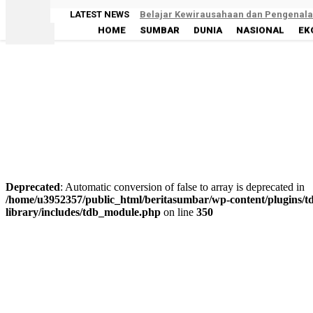
LATEST NEWS
Belajar Kewirausahaan dan Pengenalan
HOME
SUMBAR
DUNIA
NASIONAL
EK
Limapuluh Kota
Deprecated
: Automatic conversion of false to array is deprecated in
/home/u3952357/public_html/beritasumbar/wp-content/plugins/td
library/includes/tdb_module.php
on line
350