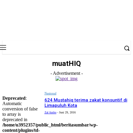
muatHIQ
- Advertisement -
Nasional
Deprecated
:
624 Mustahiq terima zakat konsuntif di
Automatic
Limapuluh Kota
conversion of false
Zal Ambo
-
Juni 29, 2016
to array is
deprecated in
/home/u3952357/public_html/beritasumbar/wp-
content/plugins/td-