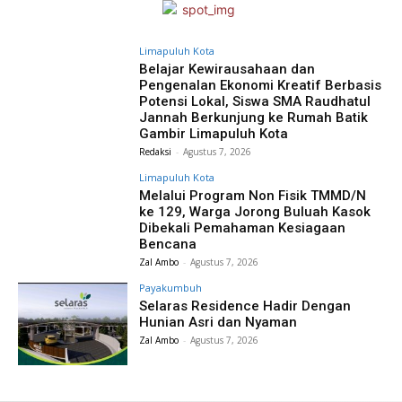
Limapuluh Kota
Belajar Kewirausahaan dan
Pengenalan Ekonomi Kreatif Berbasis
Potensi Lokal, Siswa SMA Raudhatul
Jannah Berkunjung ke Rumah Batik
Gambir Limapuluh Kota
Redaksi
-
Agustus 7, 2026
Limapuluh Kota
Melalui Program Non Fisik TMMD/N
ke 129, Warga Jorong Buluah Kasok
Dibekali Pemahaman Kesiagaan
Bencana
Zal Ambo
-
Agustus 7, 2026
Payakumbuh
Selaras Residence Hadir Dengan
Hunian Asri dan Nyaman
Zal Ambo
-
Agustus 7, 2026