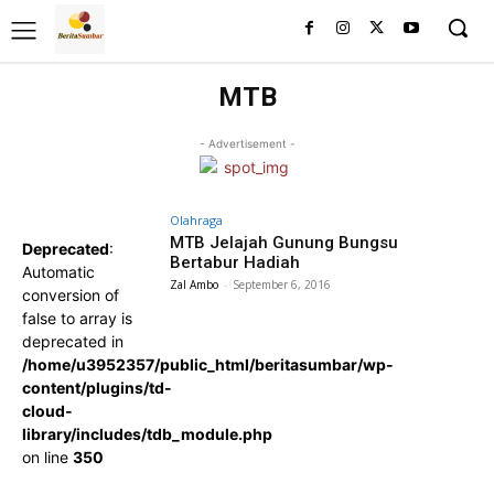
MTB
- Advertisement -
Olahraga
MTB Jelajah Gunung Bungsu
Deprecated
:
Bertabur Hadiah
Automatic
Zal Ambo
-
September 6, 2016
conversion of
false to array is
deprecated in
/home/u3952357/public_html/beritasumbar/wp-
content/plugins/td-
cloud-
library/includes/tdb_module.php
on line
350