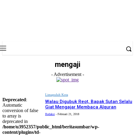
mengaji
- Advertisement -
Limapuluh Kota
Deprecated
:
Walau Digubuk Reot, Bapak Sutan Selalu
Automatic
Giat Mengajar Membaca Alquran
conversion of false
Redaksi
-
Februari 21, 2018
to array is
deprecated in
/home/u3952357/public_html/beritasumbar/wp-
content/plugins/td-