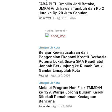
FABA PLTU Ombilin Jadi Batako,
UMKM Andi Irawan Tumbuh dari Rp 2
Juta ke Rp 20 Juta Sebulan
Indra Yosef D
-
Agustus 8, 2026
- Advertisement -
Limapuluh Kota
Belajar Kewirausahaan dan
Pengenalan Ekonomi Kreatif Berbasis
Potensi Lokal, Siswa SMA Raudhatul
Jannah Berkunjung ke Rumah Batik
Gambir Limapuluh Kota
Redaksi
-
Agustus 7, 2026
Limapuluh Kota
Melalui Program Non Fisik TMMD/N
ke 129, Warga Jorong Buluah Kasok
Dibekali Pemahaman Kesiagaan
Bencana
Zal Ambo
-
Agustus 7, 2026