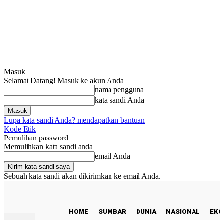
Masuk
Selamat Datang! Masuk ke akun Anda
nama pengguna
kata sandi Anda
Lupa kata sandi Anda? mendapatkan bantuan
Kode Etik
Pemulihan password
Memulihkan kata sandi anda
email Anda
Sebuah kata sandi akan dikirimkan ke email Anda.
C
26.5
Padang
Kamis, Agustus 6, 2026
HOME
SUMBAR
DUNIA
NASIONAL
EK