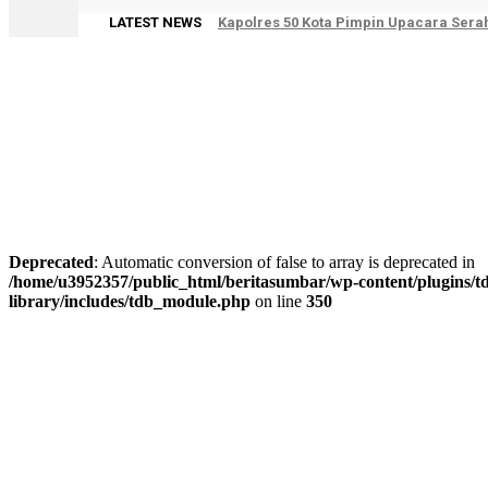
LATEST NEWS
Kapolres 50 Kota Pimpin Upacara Ser
Deprecated
: Automatic conversion of false to array is deprecated in
/home/u3952357/public_html/beritasumbar/wp-content/plugins/td
library/includes/tdb_module.php
on line
350