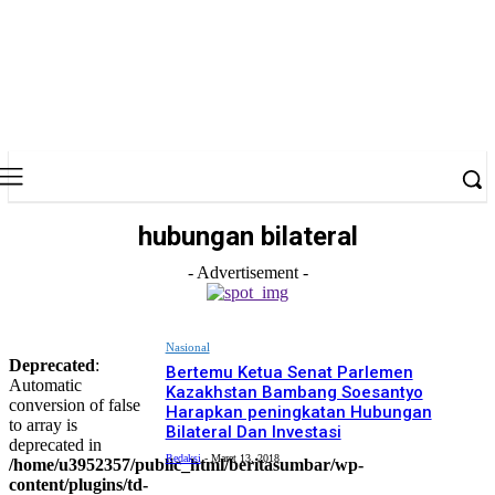
hubungan bilateral
- Advertisement -
Nasional
Deprecated
:
Bertemu Ketua Senat Parlemen
Automatic
Kazakhstan Bambang Soesantyo
conversion of false
Harapkan peningkatan Hubungan
to array is
Bilateral Dan Investasi
deprecated in
Redaksi
-
Maret 13, 2018
/home/u3952357/public_html/beritasumbar/wp-
content/plugins/td-