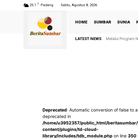
C
25.1
Padang
Sabtu, Agustus 8, 2026
HOME
SUMBAR
DUNIA
LATEST NEWS
Melalui Program 
Deprecated
: Automatic conversion of false to a
deprecated in
/home/u3952357/public_html/beritasumbar
content/plugins/td-cloud-
library/includes/tdb_module.php
on line
350