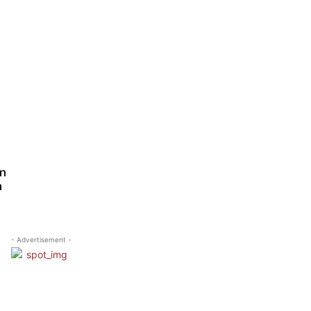
am
h
- Advertisement -