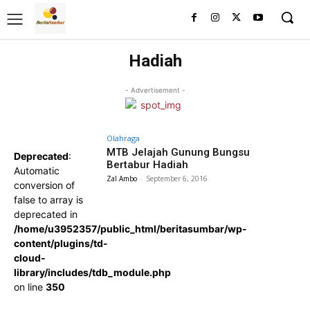
Hadiah
- Advertisement -
Olahraga
MTB Jelajah Gunung Bungsu
Deprecated
:
Bertabur Hadiah
Automatic
Zal Ambo
-
September 6, 2016
conversion of
false to array is
deprecated in
/home/u3952357/public_html/beritasumbar/wp-
content/plugins/td-
cloud-
library/includes/tdb_module.php
on line
350