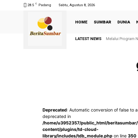
C
28.5
Padang
Sabtu, Agustus 8, 2026
HOME
SUMBAR
DUNIA
LATEST NEWS
Melalui Program 
Deprecated
: Automatic conversion of false to a
deprecated in
/home/u3952357/public_html/beritasumbar
content/plugins/td-cloud-
library/includes/tdb_module.php
on line
350