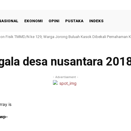
NASIONAL
EKONOMI
OPINI
PUSTAKA
INDEKS
Non Fisik TMMD/N ke 129, Warga Jorong Buluah Kasok Dibekali Pemahaman 
gala desa nusantara 201
- Advertisement -
rray is
/wp-