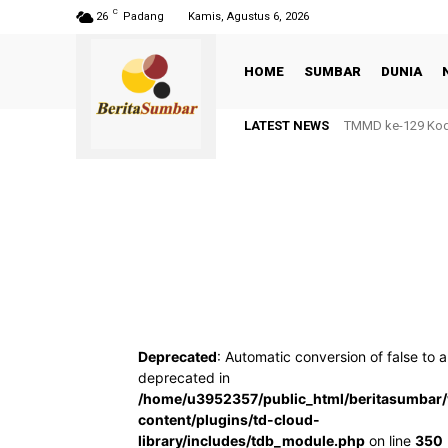
C
26
Padang
Kamis, Agustus 6, 2026
HOME
SUMBAR
DUNIA
LATEST NEWS
TMMD ke-129 Kodi
Deprecated
: Automatic conversion of false to a
deprecated in
/home/u3952357/public_html/beritasumbar
content/plugins/td-cloud-
library/includes/tdb_module.php
on line
350