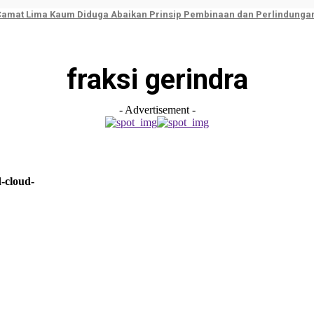
 Camat Lima Kaum Diduga Abaikan Prinsip Pembinaan dan Perlindunga
fraksi gerindra
- Advertisement -
-cloud-