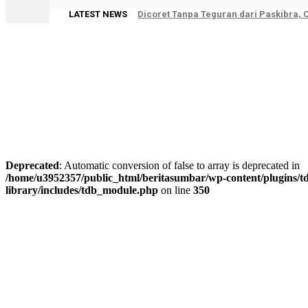
LATEST NEWS
Dicoret Tanpa Teguran dari Paskibra,
Deprecated
: Automatic conversion of false to array is deprecated in
/home/u3952357/public_html/beritasumbar/wp-content/plugins/td
library/includes/tdb_module.php
on line
350