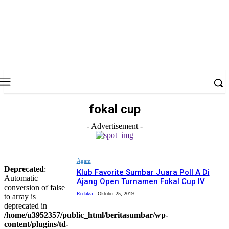
fokal cup
- Advertisement -
Agam
Deprecated
:
Klub Favorite Sumbar Juara Poll A Di
Automatic
Ajang Open Turnamen Fokal Cup IV
conversion of false
Redaksi
-
Oktober 25, 2019
to array is
deprecated in
/home/u3952357/public_html/beritasumbar/wp-
content/plugins/td-