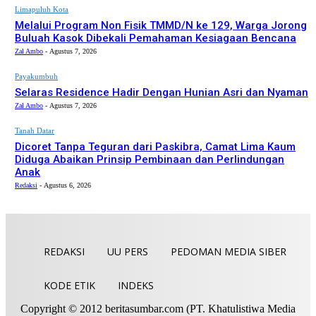
Limapuluh Kota
Melalui Program Non Fisik TMMD/N ke 129, Warga Jorong
Buluah Kasok Dibekali Pemahaman Kesiagaan Bencana
Zal Ambo
-
Agustus 7, 2026
Payakumbuh
Selaras Residence Hadir Dengan Hunian Asri dan Nyaman
Zal Ambo
-
Agustus 7, 2026
Tanah Datar
Dicoret Tanpa Teguran dari Paskibra, Camat Lima Kaum
Diduga Abaikan Prinsip Pembinaan dan Perlindungan
Anak
Redaksi
-
Agustus 6, 2026
REDAKSI
UU PERS
PEDOMAN MEDIA SIBER
KODE ETIK
INDEKS
Copyright © 2012 beritasumbar.com (PT. Khatulistiwa Media