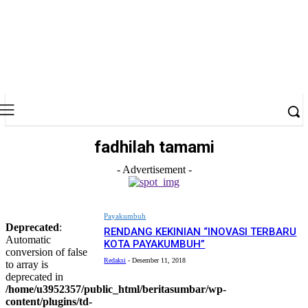
fadhilah tamami
- Advertisement -
Payakumbuh
Deprecated
:
RENDANG KEKINIAN “INOVASI TERBARU
Automatic
KOTA PAYAKUMBUH”
conversion of false
Redaksi
-
Desember 11, 2018
to array is
deprecated in
/home/u3952357/public_html/beritasumbar/wp-
content/plugins/td-