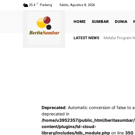
C
25.4
Padang
Sabtu, Agustus 8, 2026
HOME
SUMBAR
DUNIA
LATEST NEWS
Melalui Program 
Deprecated
: Automatic conversion of false to a
deprecated in
/home/u3952357/public_html/beritasumbar
content/plugins/td-cloud-
library/includes/tdb_module.php
on line
350