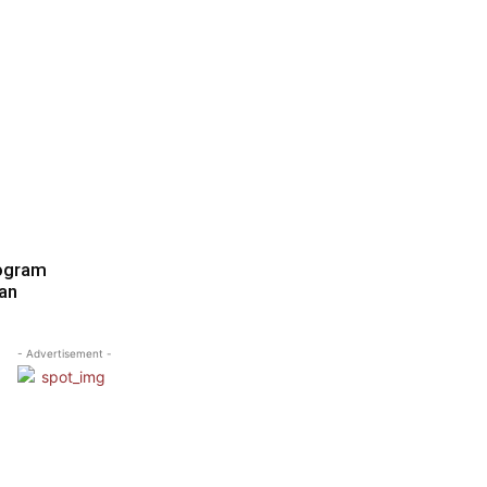
rogram
kan
- Advertisement -