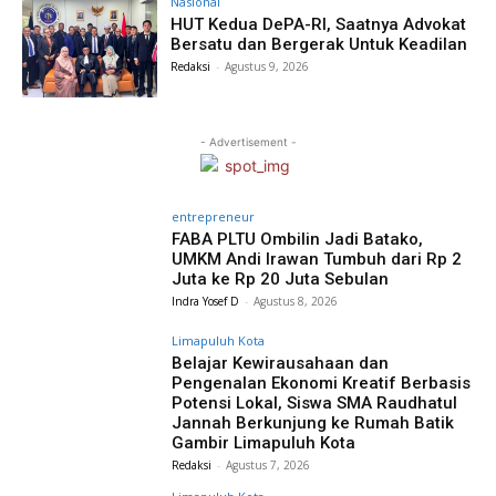
Nasional
HUT Kedua DePA-RI, Saatnya Advokat
Bersatu dan Bergerak Untuk Keadilan
Redaksi
-
Agustus 9, 2026
- Advertisement -
entrepreneur
FABA PLTU Ombilin Jadi Batako,
UMKM Andi Irawan Tumbuh dari Rp 2
Juta ke Rp 20 Juta Sebulan
Indra Yosef D
-
Agustus 8, 2026
Limapuluh Kota
Belajar Kewirausahaan dan
Pengenalan Ekonomi Kreatif Berbasis
Potensi Lokal, Siswa SMA Raudhatul
Jannah Berkunjung ke Rumah Batik
Gambir Limapuluh Kota
Redaksi
-
Agustus 7, 2026