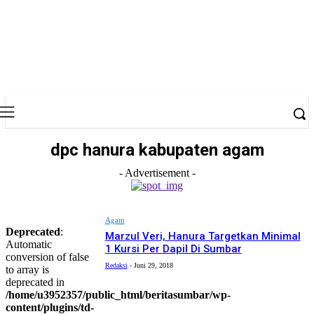
dpc hanura kabupaten agam
- Advertisement -
Agam
Deprecated
:
Marzul Veri, Hanura Targetkan Minimal
Automatic
1 Kursi Per Dapil Di Sumbar
conversion of false
Redaksi
-
Juni 29, 2018
to array is
deprecated in
/home/u3952357/public_html/beritasumbar/wp-
content/plugins/td-