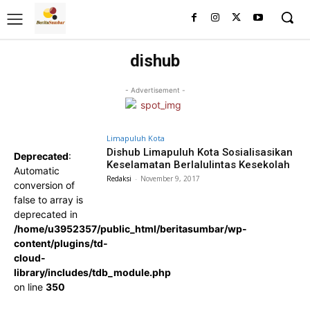
dishub
- Advertisement -
Limapuluh Kota
Dishub Limapuluh Kota Sosialisasikan
Deprecated
:
Keselamatan Berlalulintas Kesekolah
Automatic
Redaksi
-
November 9, 2017
conversion of
false to array is
deprecated in
/home/u3952357/public_html/beritasumbar/wp-
content/plugins/td-
cloud-
library/includes/tdb_module.php
on line
350