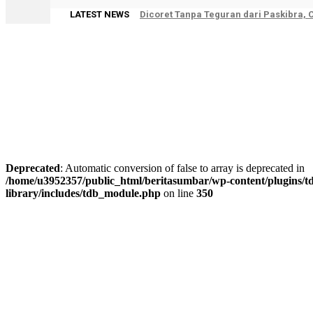
LATEST NEWS
Dicoret Tanpa Teguran dari Paskibra,
Deprecated
: Automatic conversion of false to array is deprecated in
/home/u3952357/public_html/beritasumbar/wp-content/plugins/td
library/includes/tdb_module.php
on line
350