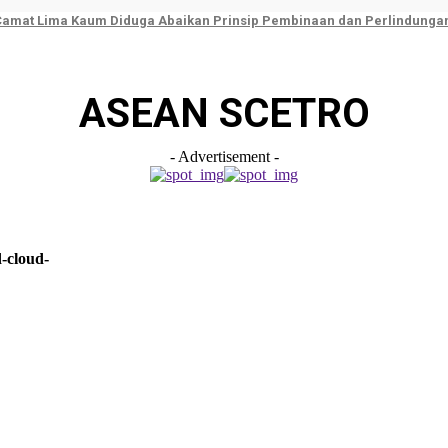
 Camat Lima Kaum Diduga Abaikan Prinsip Pembinaan dan Perlindunga
ASEAN SCETRO
- Advertisement -
-cloud-