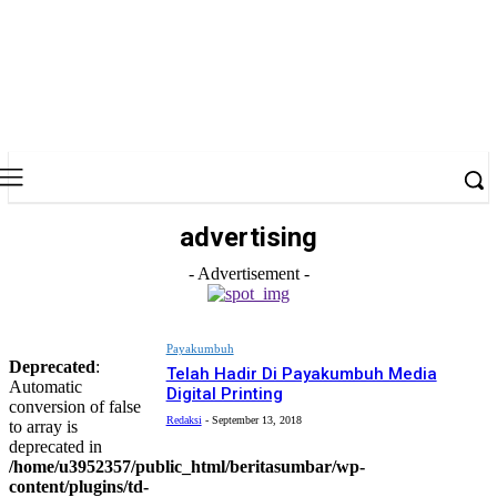
advertising
- Advertisement -
Payakumbuh
Deprecated
:
Telah Hadir Di Payakumbuh Media
Automatic
Digital Printing
conversion of false
Redaksi
-
September 13, 2018
to array is
deprecated in
/home/u3952357/public_html/beritasumbar/wp-
content/plugins/td-