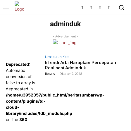
adminduk
- Advertisement -
Limapuluh Kota
Irfendi Arbi Harapkan Percepatan
Deprecated
:
Realisasi Adminduk
Automatic
Redaksi
-
Oktober 9, 2018
conversion of
false to array is
deprecated in
/home/u3952357/public_html/beritasumbar/wp-
content/plugins/td-
cloud-
library/includes/tdb_module.php
on line
350