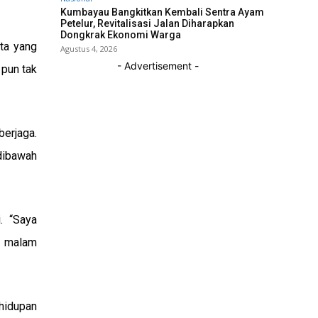
Kumbayau Bangkitkan Kembali Sentra Ayam
Petelur, Revitalisasi Jalan Diharapkan
Dongkrak Ekonomi Warga
ta yang
Agustus 4, 2026
- Advertisement -
 pun tak
berjaga.
dibawah
. “Saya
i malam
ehidupan