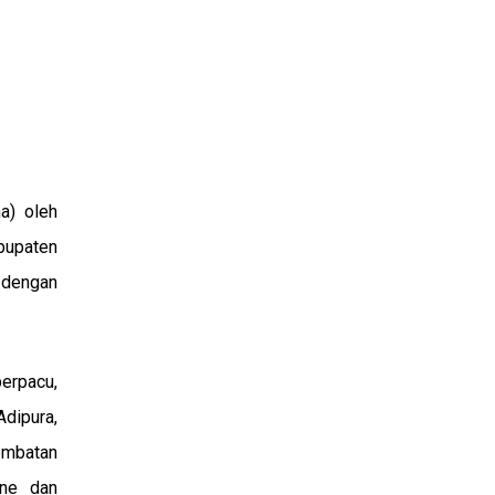
na) oleh
bupaten
 dengan
berpacu,
dipura,
Jembatan
ene dan