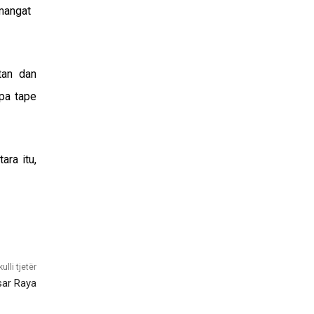
semangat
tan dan
upa tape
ara itu,
kulli tjetër
sar Raya