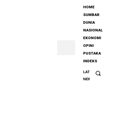
HOME
SUMBAR
DUNIA
NASIONAL
EKONOMI
OPINI
PUSTAKA
INDEKS
LATEST
Ilson Cong
NEWS
Gelar
Sosialisasi
Perda
Pemprov
Sumbar
Tentang
Perlindungan