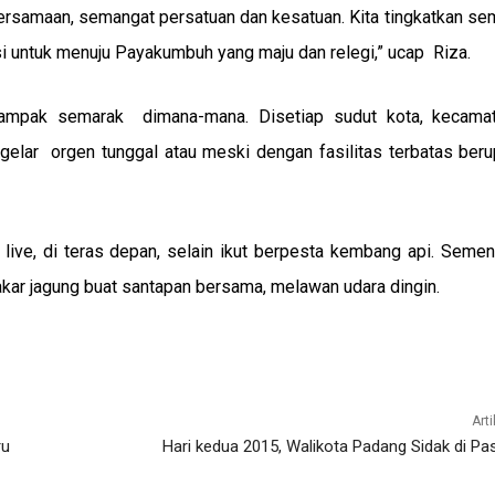
kebersamaan, semangat persatuan dan kesatuan. Kita tingkatkan 
sasi untuk menuju Payakumbuh yang maju dan relegi,” ucap Riza.
ampak semarak dimana-mana. Disetiap sudut kota, kecama
gelar orgen tunggal atau meski dengan fasilitas terbatas ber
ve, di teras depan, selain ikut berpesta kembang api. Sement
r jagung buat santapan bersama, melawan udara dingin.
sApp
Email
Telegram
LINE
Arti
ru
Hari kedua 2015, Walikota Padang Sidak di Pa