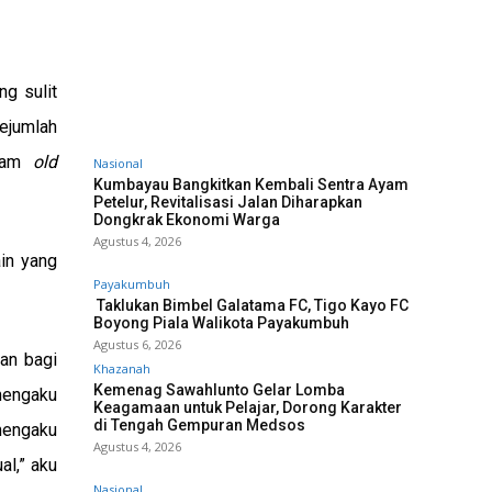
g sulit
sejumlah
alam
old
Nasional
Kumbayau Bangkitkan Kembali Sentra Ayam
Petelur, Revitalisasi Jalan Diharapkan
Dongkrak Ekonomi Warga
Agustus 4, 2026
in yang
Payakumbuh
Taklukan Bimbel Galatama FC, Tigo Kayo FC
Boyong Piala Walikota Payakumbuh
Agustus 6, 2026
an bagi
Khazanah
Kemenag Sawahlunto Gelar Lomba
mengaku
Keagamaan untuk Pelajar, Dorong Karakter
di Tengah Gempuran Medsos
mengaku
Agustus 4, 2026
al,” aku
Nasional