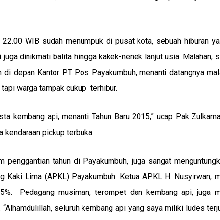
 22.00 WIB sudah menumpuk di pusat kota, sebuah hiburan yan
 juga dinikmati balita hingga kakek-nenek lanjut usia. Malahan, 
man di depan Kantor PT Pos Payakumbuh, menanti datangnya m
tapi warga tampak cukup terhibur.
esta kembang api, menanti Tahun Baru 2015,” ucap Pak Zulkarna
 kendaraan pickup terbuka.
 penggantian tahun di Payakumbuh, juga sangat menguntungk
ng Kaki Lima (APKL) Payakumbuh. Ketua APKL H. Nusyirwan, 
125%. Pedagang musiman, terompet dan kembang api, juga 
lhamdulillah, seluruh kembang api yang saya miliki ludes terju