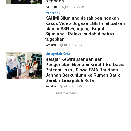
Bencana
Zal Ambo
-
Agustus 7, 2026
Sijunjung
KAHMI Sijunjung desak penindakan
Kasus Video Dugaan LGBT melibatkan
oknum ASN Sijunjung, Bupati
Sijunjung : Pelaku sudah dibebas
tugaskan.
Redaksi
-
Agustus 3, 2026
Limapuluh Kota
Belajar Kewirausahaan dan
Pengenalan Ekonomi Kreatif Berbasis
Potensi Lokal, Siswa SMA Raudhatul
Jannah Berkunjung ke Rumah Batik
Gambir Limapuluh Kota
Redaksi
-
Agustus 7, 2026
- Advertisement -