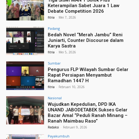
Tiga Siswi MAN 1 Solok Plus
Keterampilan Sabet Juara 1 Law
Debate Competition 2026
fitria
-
Mei 7, 2026
Padang
Bedah Novel “Merah Jambu” Reni
Juniarti, Counter Discourse dalam
Karya Sastra
fitria
-
Mei 5, 2026
Sumbar
Pengurus FLP Wilayah Sumbar Gelar
Rapat Persiapan Menyambut
Ramadhan 1447 H
fitria
-
Februari 10, 2026
Nasional
Wujudkan Kepedulian, DPD IKA
UNAND JABODETABEK Sukses Gelar
Bazar Amal “Peduli Ranah Minang –
Ranah Maimbau Raso”
Redaksi
-
Februari 9, 2026
Payakumbuh