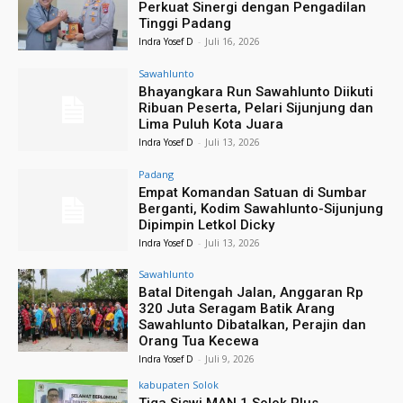
Perkuat Sinergi dengan Pengadilan
Tinggi Padang
Indra Yosef D
-
Juli 16, 2026
Sawahlunto
Bhayangkara Run Sawahlunto Diikuti
Ribuan Peserta, Pelari Sijunjung dan
Lima Puluh Kota Juara
Indra Yosef D
-
Juli 13, 2026
Padang
Empat Komandan Satuan di Sumbar
Berganti, Kodim Sawahlunto-Sijunjung
Dipimpin Letkol Dicky
Indra Yosef D
-
Juli 13, 2026
Sawahlunto
Batal Ditengah Jalan, Anggaran Rp
320 Juta Seragam Batik Arang
Sawahlunto Dibatalkan, Perajin dan
Orang Tua Kecewa
Indra Yosef D
-
Juli 9, 2026
kabupaten Solok