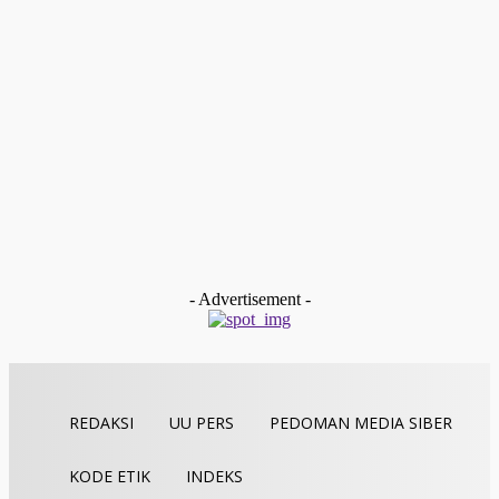
Dunia
Biden Jangan Sok Kepedean, Pakar : 2016 Hillary Ungguli
Survey, Buntutnya Tumbang
Redaksi
-
September 19, 2020
Dunia
Berdalih Karantina COVID-19, Migran Afrika Dibiarkan
‘Membusuk’ di Pusat Penahanan Arab Saudi
Redaksi
-
Agustus 31, 2020
Dunia
New Normal, 71 Putra Terbaik dari Berbagai Negara Diwisu
di Yaman
Redaksi
-
Agustus 29, 2020
- Advertisement -
REDAKSI
UU PERS
PEDOMAN MEDIA SIBER
KODE ETIK
INDEKS