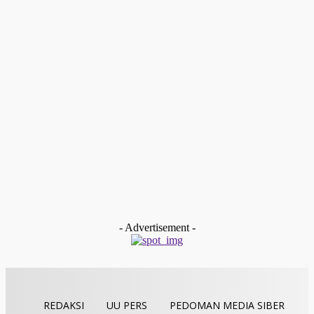
Nasional
Wujudkan Kepedulian, DPD IKA UNAND JABODETABEK Suks
Gelar Bazar Amal “Peduli Ranah Minang – Ranah Maimbau
Raso”
Redaksi
-
Februari 9, 2026
Payakumbuh
Devitra Pertahankan Juara Tartil Eksekutif Putra Pada MTQ
Sumbar Ke-XLI
Redaksi
-
Desember 19, 2025
Kolom & Opini
BAZNAS Limapuluh Kota Dukung Langkah Cepat WANA
Baruah Gunuang untuk Membentuk Komunitas Siaga
Bencana Nagari (KSBN)
tan gindo
-
Desember 13, 2025
- Advertisement -
REDAKSI
UU PERS
PEDOMAN MEDIA SIBER