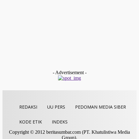
Redaksi
-
Februari 9, 2026
Payakumbuh
Devitra Pertahankan Juara Tartil Eksekutif Putra Pada MTQ
Sumbar Ke-XLI
Redaksi
-
Desember 19, 2025
Kolom & Opini
BAZNAS Limapuluh Kota Dukung Langkah Cepat WANA
Baruah Gunuang untuk Membentuk Komunitas Siaga
Bencana Nagari (KSBN)
tan gindo
-
Desember 13, 2025
- Advertisement -
REDAKSI
UU PERS
PEDOMAN MEDIA SIBER
KODE ETIK
INDEKS
Copyright © 2012 beritasumbar.com (PT. Khatulistiwa Media
Group).