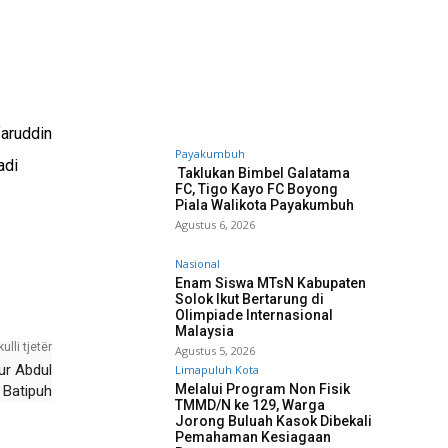
faruddin
Payakumbuh
adi
Taklukan Bimbel Galatama
FC, Tigo Kayo FC Boyong
Piala Walikota Payakumbuh
Agustus 6, 2026
Nasional
Enam Siswa MTsN Kabupaten
Solok Ikut Bertarung di
Olimpiade Internasional
Malaysia
kulli tjetër
Agustus 5, 2026
ur Abdul
Limapuluh Kota
Melalui Program Non Fisik
Batipuh
TMMD/N ke 129, Warga
Jorong Buluah Kasok Dibekali
Pemahaman Kesiagaan