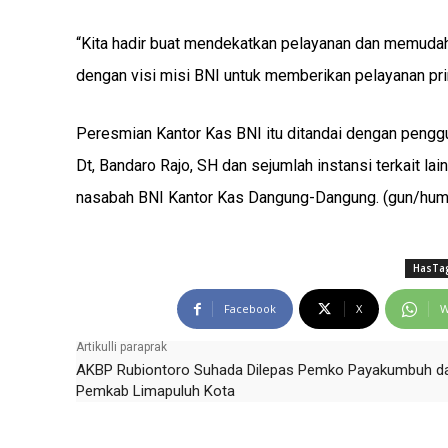
“Kita hadir buat mendekatkan pelayanan dan memudahk
dengan visi misi BNI untuk memberikan pelayanan pr
Peresmian Kantor Kas BNI itu ditandai dengan penggu
Dt, Bandaro Rajo, SH dan sejumlah instansi terkait l
nasabah BNI Kantor Kas Dangung-Dangung. (gun/hum
HasTag
Facebook
X
W
Artikulli paraprak
AKBP Rubiontoro Suhada Dilepas Pemko Payakumbuh d
Pemkab Limapuluh Kota