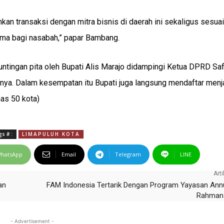
an transaksi dengan mitra bisnis di daerah ini sekaligus sesuai
ima bagi nasabah,” papar Bambang.
ntingan pita oleh Bupati Alis Marajo didampingi Ketua DPRD Sa
ainnya. Dalam kesempatan itu Bupati juga langsung mendaftar menj
as 50 kota)
s # :
LIMAPULUH KOTA
hatsApp
Email
Telegram
LINE
Arti
an
FAM Indonesia Tertarik Dengan Program Yayasan Ann
Rahman 
- Advertisement -