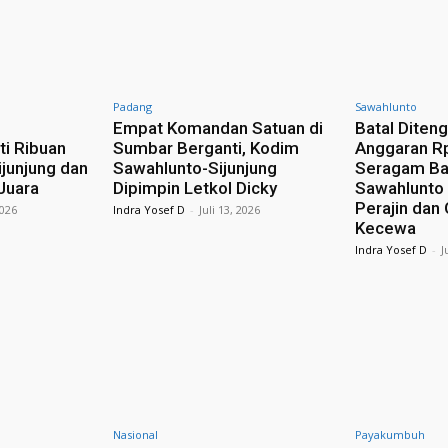
Padang
Sawahlunto
n
Empat Komandan Satuan di
Batal Diteng
ti Ribuan
Sumbar Berganti, Kodim
Anggaran R
ijunjung dan
Sawahlunto-Sijunjung
Seragam Ba
Juara
Dipimpin Letkol Dicky
Sawahlunto 
Perajin dan
2026
Indra Yosef D
-
Juli 13, 2026
Kecewa
Indra Yosef D
-
J
Nasional
Payakumbuh