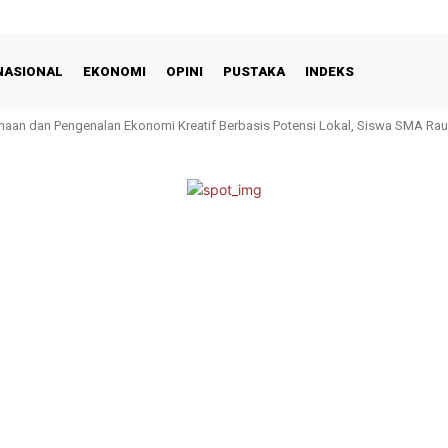
NASIONAL
EKONOMI
OPINI
PUSTAKA
INDEKS
n dan Pengenalan Ekonomi Kreatif Berbasis Potensi Lokal, Siswa SMA Raudha
Non Fisik TMMD/N ke 129, Warga Jorong Buluah Kasok Dibekali Pemahaman 
ta