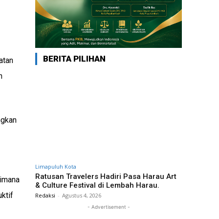
BERITA PILIHAN
atan
n
ngkan
Limapuluh Kota
Ratusan Travelers Hadiri Pasa Harau Art
aimana
& Culture Festival di Lembah Harau.
ktif
Redaksi
-
Agustus 4, 2026
- Advertisement -