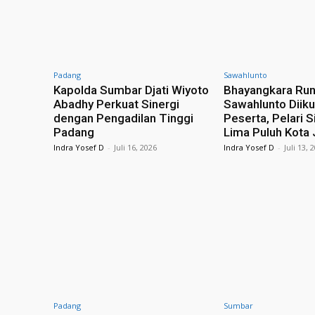
Padang
Sawahlunto
Kapolda Sumbar Djati Wiyoto
Bhayangkara Ru
Abadhy Perkuat Sinergi
Sawahlunto Diiku
dengan Pengadilan Tinggi
Peserta, Pelari S
Padang
Lima Puluh Kota 
Indra Yosef D
-
Juli 16, 2026
Indra Yosef D
-
Juli 13, 
Padang
Sumbar