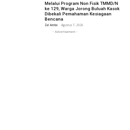
Melalui Program Non Fisik TMMD/N
ke 129, Warga Jorong Buluah Kasok
Dibekali Pemahaman Kesiagaan
Bencana
Zal Ambo
-
Agustus 7, 2026
- Advertisement -