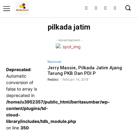
pilkada jatim
- Advertisement -
Nasional
Jerry Massie, Pilkada Jatim Ajang
Deprecated
:
Tarung PKB Dan PDI P
Automatic
Redaksi
-
Februari 14, 2018
conversion of
false to array is
deprecated in
/home/u3952357/public_html/beritasumbar/wp-
content/plugins/td-
cloud-
library/includes/tdb_module.php
on line
350