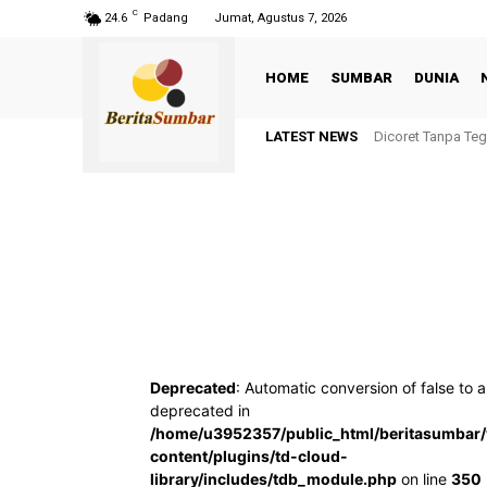
C
24.6
Padang
Jumat, Agustus 7, 2026
HOME
SUMBAR
DUNIA
LATEST NEWS
Dicoret Tanpa Te
Deprecated
: Automatic conversion of false to a
deprecated in
/home/u3952357/public_html/beritasumbar
content/plugins/td-cloud-
library/includes/tdb_module.php
on line
350