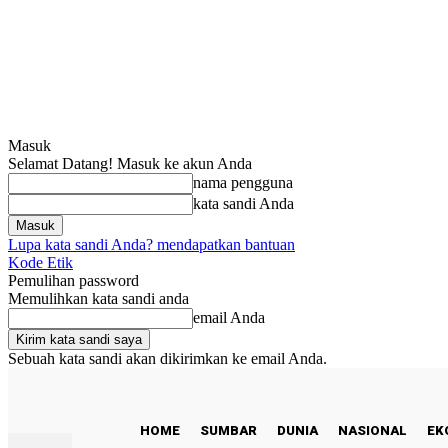
Masuk
Selamat Datang! Masuk ke akun Anda
nama pengguna
kata sandi Anda
Lupa kata sandi Anda? mendapatkan bantuan
Kode Etik
Pemulihan password
Memulihkan kata sandi anda
email Anda
Sebuah kata sandi akan dikirimkan ke email Anda.
C
25.3
Padang
Minggu, Agustus 9, 2026
HOME
SUMBAR
DUNIA
NASIONAL
EK