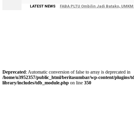
LATEST NEWS
FABA PLTU Ombilin Jadi Batako, UMKM A
Deprecated
: Automatic conversion of false to array is deprecated in
/home/u3952357/public_html/beritasumbar/wp-content/plugins/td
library/includes/tdb_module.php
on line
350