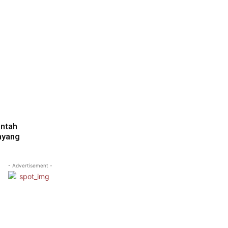
ntah
ayang
- Advertisement -