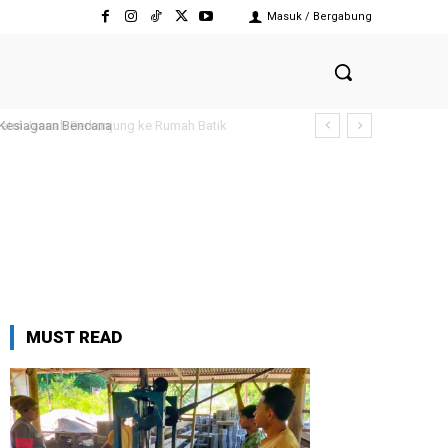
Masuk / Bergabung
atul Jannah Berkunjung ke Rumah Batik
Kesiagaan Bencana
MUST READ