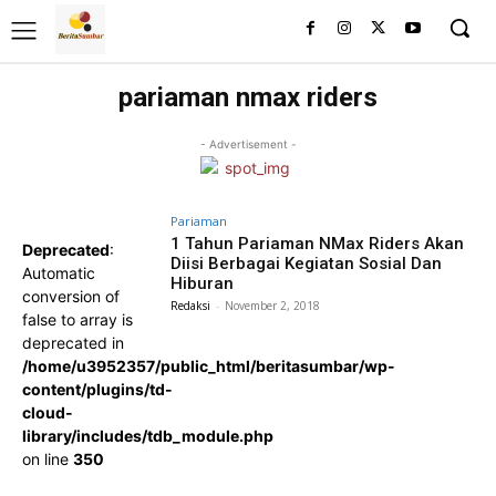
pariaman nmax riders
- Advertisement -
Pariaman
1 Tahun Pariaman NMax Riders Akan
Deprecated
:
Diisi Berbagai Kegiatan Sosial Dan
Automatic
Hiburan
conversion of
Redaksi
-
November 2, 2018
false to array is
deprecated in
/home/u3952357/public_html/beritasumbar/wp-
content/plugins/td-
cloud-
library/includes/tdb_module.php
on line
350