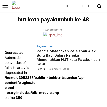
hut kota payakumbuh ke 48
- Advertisement -
Payakumbuh
Panitia Matangkan Persiapan Alek
Deprecated
:
Buru Babi Dalam Rangka
Automatic
Memeriahkan HUT Kota Payakumbuh
conversion of
Ke 48
false to array is
Redaksi
-
Desember 8, 2018
deprecated in
/home/u3952357/public_html/beritasumbar/wp-
content/plugins/td-
cloud-
library/includes/tdb_module.php
on line
350