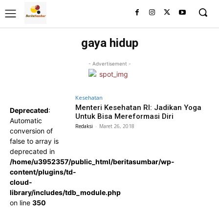
gaya hidup
- Advertisement -
Kesehatan
Menteri Kesehatan RI: Jadikan Yoga
Deprecated
:
Untuk Bisa Mereformasi Diri
Automatic
Redaksi
-
Maret 26, 2018
conversion of
false to array is
deprecated in
/home/u3952357/public_html/beritasumbar/wp-
content/plugins/td-
cloud-
library/includes/tdb_module.php
on line
350