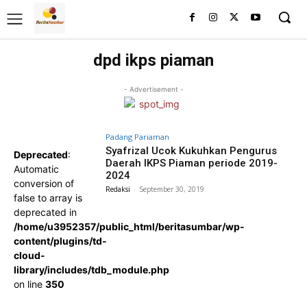
dpd ikps piaman
- Advertisement -
Padang Pariaman
Syafrizal Ucok Kukuhkan Pengurus
Deprecated
:
Daerah IKPS Piaman periode 2019-
Automatic
2024
conversion of
Redaksi
-
September 30, 2019
false to array is
deprecated in
/home/u3952357/public_html/beritasumbar/wp-
content/plugins/td-
cloud-
library/includes/tdb_module.php
on line
350