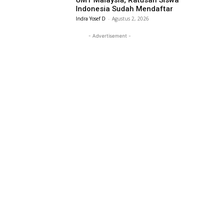
UMT Malaysia, Ratusan Siswa
Indonesia Sudah Mendaftar
Indra Yosef D
-
Agustus 2, 2026
- Advertisement -