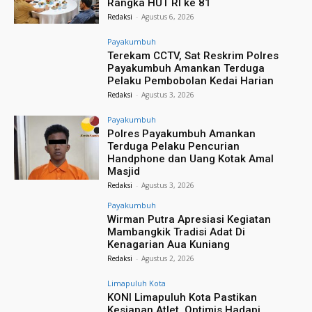
Rangka HUT RI ke 81
Redaksi
-
Agustus 6, 2026
Payakumbuh
Terekam CCTV, Sat Reskrim Polres
Payakumbuh Amankan Terduga
Pelaku Pembobolan Kedai Harian
Redaksi
-
Agustus 3, 2026
Payakumbuh
Polres Payakumbuh Amankan
Terduga Pelaku Pencurian
Handphone dan Uang Kotak Amal
Masjid
Redaksi
-
Agustus 3, 2026
Payakumbuh
Wirman Putra Apresiasi Kegiatan
Mambangkik Tradisi Adat Di
Kenagarian Aua Kuniang
Redaksi
-
Agustus 2, 2026
Limapuluh Kota
KONI Limapuluh Kota Pastikan
Kesiapan Atlet, Optimis Hadapi